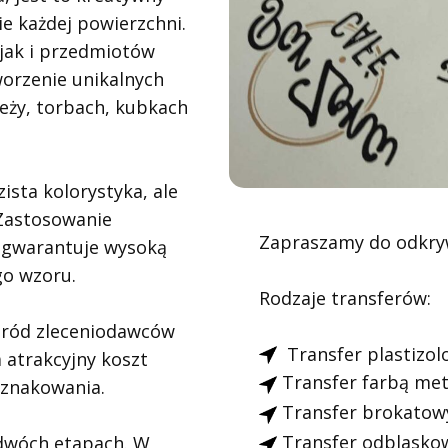
e każdej powierzchni.
jak i przedmiotów
worzenie unikalnych
ieży, torbach, kubkach
ista kolorystyka, ale
 Zastosowanie
Zapraszamy do odkryw
i gwarantuje wysoką
go wzoru.
Rodzaje transferów:
wśród zleceniodawców
​Transfer plastizol
 atrakcyjny koszt
Transfer farbą met
ć znakowania.
Transfer brokatow
Transfer odblasko
dwóch etapach. W