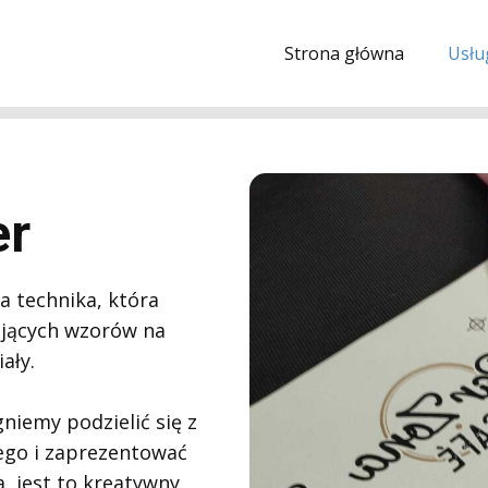
Strona główna
Usłu
er
a technika, która
ujących wzorów na
ały.
niemy podzielić się z
ego i zaprezentować
, jest to kreatywny