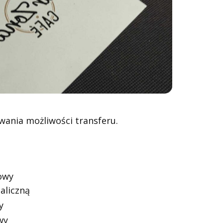
ania możliwości transferu.
owy
aliczną
y
wy