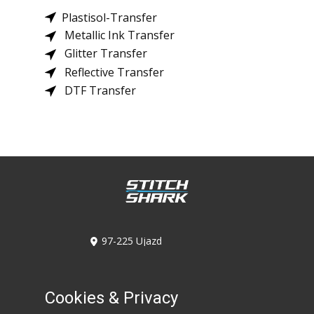
​Plastisol-Transfer
​​Metallic Ink Transfer
​ Glitter Transfer
Reflective Transfer
DTF Transfer
​97-225 Ujazd
Kolonia Ujazd 6A/6C
​536-947-746
​530-617-968
Cookies & Privacy
​biuro@stitchshark.com.pl