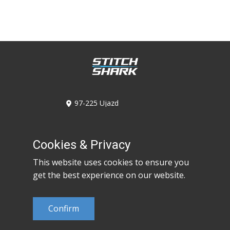
​97-225 Ujazd
Kolonia Ujazd 6A/6C
​536-947-746
​530-617-968
Cookies & Privacy
​biuro@stitchshark.com.pl
This website uses cookies to ensure you
get the best experience on our website.
Confirm
.
WordPress Theme
created with
WordPress Website Builder